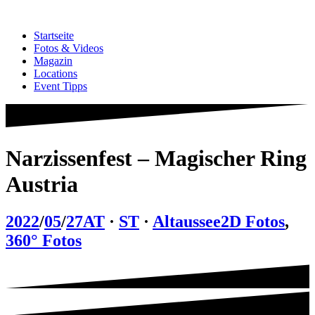
Zum
Inhalt
Startseite
springen
Fotos & Videos
Magazin
Locations
Event Tipps
Narzissenfest – Magischer Ring
Austria
2022
/
05
/
27
AT
·
ST
·
Altaussee
2D Fotos
,
360° Fotos