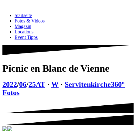
Zum
Inhalt
Startseite
springen
Fotos & Videos
Magazin
Locations
Event Tipps
Pîcnic en Blanc de Vienne
2022
/
06
/
25
AT
·
W
·
Servitenkirche
360°
Fotos