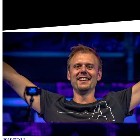
2019
/
07
/
13