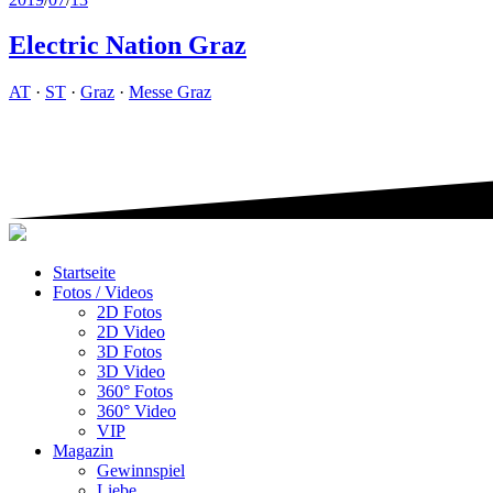
Electric Nation Graz
AT
·
ST
·
Graz
·
Messe Graz
Startseite
Fotos / Videos
2D Fotos
2D Video
3D Fotos
3D Video
360° Fotos
360° Video
VIP
Magazin
Gewinnspiel
Liebe